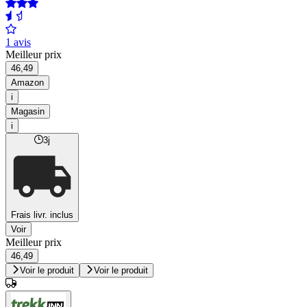
1 avis
Meilleur prix
46,49
Amazon
i
Magasin
i
3j
Frais livr. inclus
Voir
Meilleur prix
46,49
Voir le produit
Voir le produit