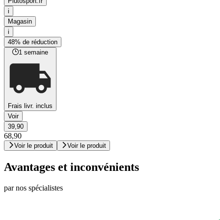
Plutosport.fr
i
Magasin
i
48% de réduction
1 semaine
Frais livr. inclus
Voir
39,90
68,90
Voir le produit
Voir le produit
Avantages et inconvénients
par nos spécialistes