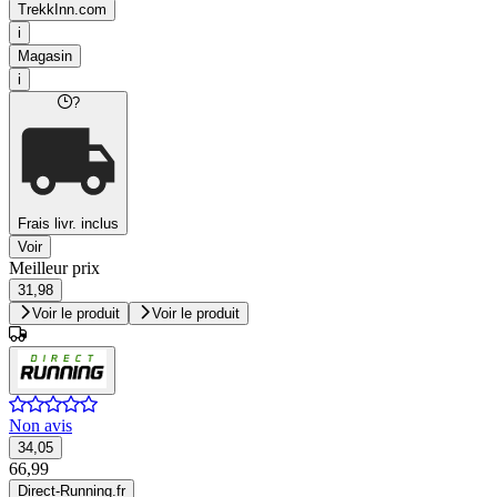
TrekkInn.com
i
Magasin
i
?
Frais livr. inclus
Voir
Meilleur prix
31,98
Voir le produit
Voir le produit
Non avis
34,05
66,99
Direct-Running.fr