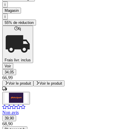
i
Magasin
i
55% de réduction
6j
Frais livr. inclus
Voir
34,05
66,99
Voir le produit
Voir le produit
Non avis
39,90
68,90