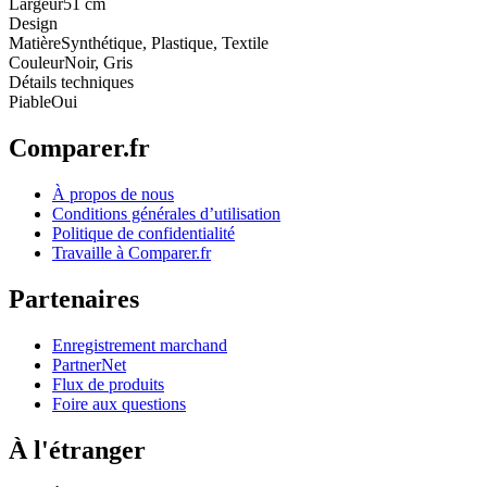
Largeur
51 cm
Design
Matière
Synthétique, Plastique, Textile
Couleur
Noir, Gris
Détails techniques
Piable
Oui
Comparer.fr
À propos de nous
Conditions générales d’utilisation
Politique de confidentialité
Travaille à Comparer.fr
Partenaires
Enregistrement marchand
PartnerNet
Flux de produits
Foire aux questions
À l'étranger