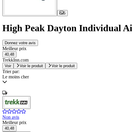
5
High Peak Dayton Individual Ai
Donnez votre avis
Meilleur prix
40,48
TrekkInn.com
Voir
Voir le produit
Voir le produit
Trier par:
Le moins cher
Non avis
Meilleur prix
40,48