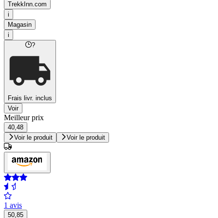
TrekkInn.com
i
Magasin
i
?
Frais livr. inclus
Voir
Meilleur prix
40,48
Voir le produit
Voir le produit
1 avis
50,85