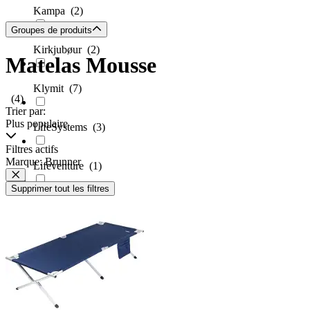
Kampa
(2)
Groupes de produits
Kirkjubøur
(2)
Matelas Mousse
Klymit
(7)
(4)
Trier par:
Plus populaire
LifeSystems
(3)
Filtres actifs
Marque: Brunner
Lifeventure
(1)
Supprimer tout les filtres
Mammut
(2)
Martes
(3)
MFH
(1)