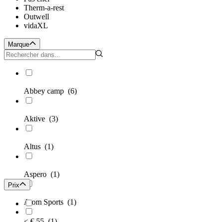
Therm-a-rest
Outwell
vidaXL
Marque
Abbey camp
(6)
Aktive
(3)
Altus
(1)
Aspero
(1)
Prix
Atom Sports
(1)
< € 55
(1)