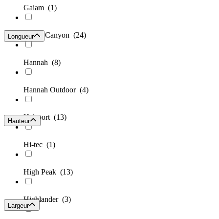
Gaiam
(1)
Grand Canyon
(24)
Longueur
Hannah
(8)
Hannah Outdoor
(4)
Helsport
(13)
Hauteur
Hi-tec
(1)
High Peak
(13)
Highlander
(3)
Largeur