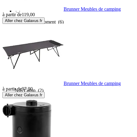
Mil-Tec
(3)
Brunner Meubles de camping
à partir de
119,00
Aller chez Galaxus.fr
Mountain Equipment
(6)
Neakasa
(1)
Nemo
(26)
NILS
(4)
Brunner Meubles de camping
à partir de
97,90
Nils Camp
(2)
Aller chez Galaxus.fr
Nordisk
(12)
Normani
(12)