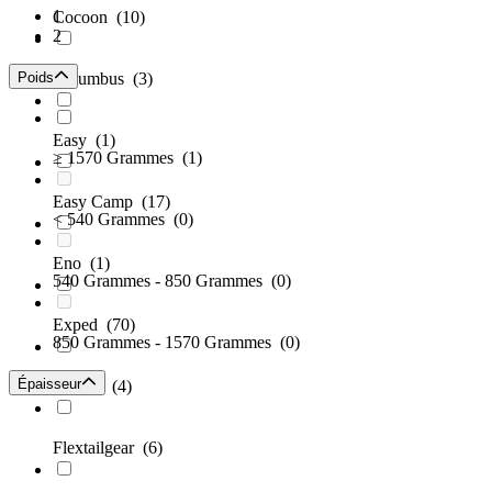
1
Cocoon
(10)
2
Poids
Columbus
(3)
Easy
(1)
≥ 1570 Grammes
(1)
Easy Camp
(17)
< 540 Grammes
(0)
Eno
(1)
540 Grammes - 850 Grammes
(0)
Exped
(70)
850 Grammes - 1570 Grammes
(0)
Épaisseur
Ferrino
(4)
Flextailgear
(6)