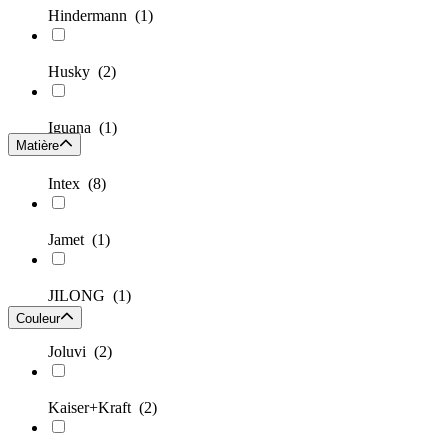
Hindermann
(1)
Husky
(2)
Iguana
(1)
Matière
Intex
(8)
Jamet
(1)
JILONG
(1)
Couleur
Joluvi
(2)
Kaiser+Kraft
(2)