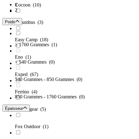
1
Cocoon
(10)
2
Poids
Columbus
(3)
Easy Camp
(18)
≥ 1760 Grammes
(1)
Eno
(1)
< 540 Grammes
(0)
Exped
(67)
540 Grammes - 850 Grammes
(0)
Ferrino
(4)
850 Grammes - 1760 Grammes
(0)
Épaisseur
Flextailgear
(5)
Fox Outdoor
(1)