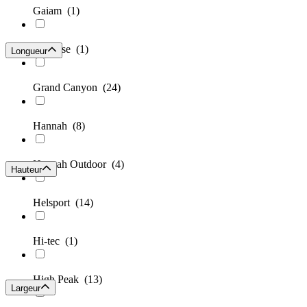
Gaiam
(1)
Ginza.se
(1)
Longueur
Grand Canyon
(24)
Hannah
(8)
Hannah Outdoor
(4)
Hauteur
Helsport
(14)
Hi-tec
(1)
High Peak
(13)
Largeur