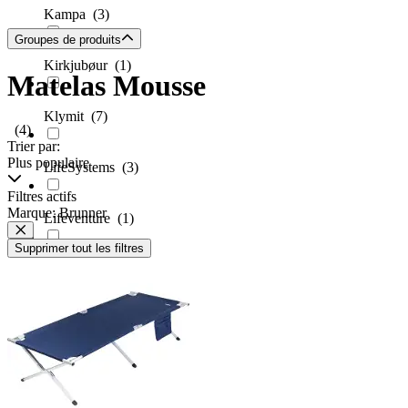
Kampa
(3)
Groupes de produits
Kirkjubøur
(1)
Matelas Mousse
Klymit
(7)
(4)
Trier par:
Plus populaire
LifeSystems
(3)
Filtres actifs
Marque: Brunner
Lifeventure
(1)
Supprimer tout les filtres
Mammut
(2)
Martes
(3)
Mil-Tec
(4)