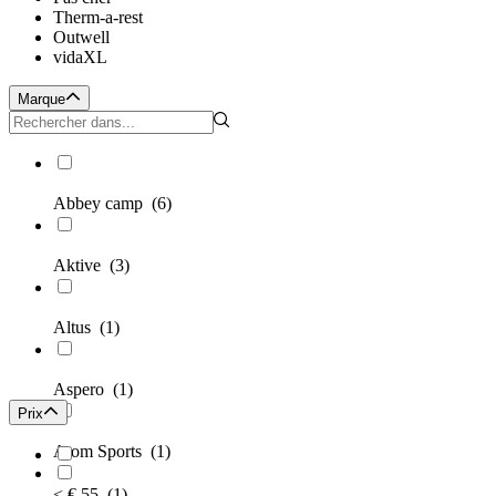
Therm-a-rest
Outwell
vidaXL
Marque
Abbey camp
(6)
Aktive
(3)
Altus
(1)
Aspero
(1)
Prix
Atom Sports
(1)
< € 55
(1)