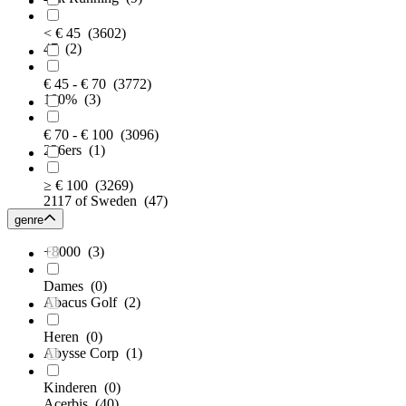
< € 45
(3602)
47
(2)
€ 45 - € 70
(3772)
100%
(3)
€ 70 - € 100
(3096)
226ers
(1)
≥ € 100
(3269)
2117 of Sweden
(47)
genre
+8000
(3)
Dames
(0)
Abacus Golf
(2)
Heren
(0)
Abysse Corp
(1)
Kinderen
(0)
Acerbis
(40)