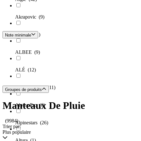
Akrapovic
(9)
Albatros
(1)
Note minimale
ALBEE
(9)
ALÉ
(12)
Alife & Kickin
(11)
Groupes de produits
Manteaux De Pluie
Alpine Pro
(6)
(9984)
Alpinestars
(26)
Trier par:
Plus populaire
Altura
(1)