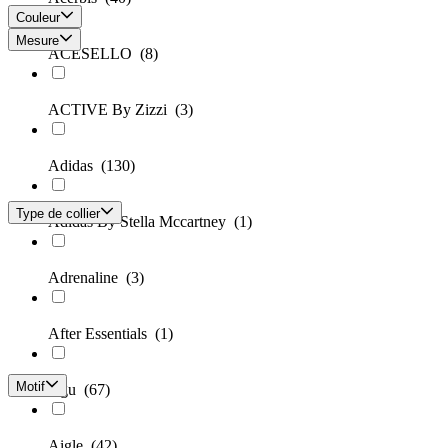
Couleur
Mesure
ACESELLO
(8)
ACTIVE By Zizzi
(3)
Adidas
(130)
Type de collier
Adidas By Stella Mccartney
(1)
Adrenaline
(3)
After Essentials
(1)
Motif
Agu
(67)
Aigle
(42)