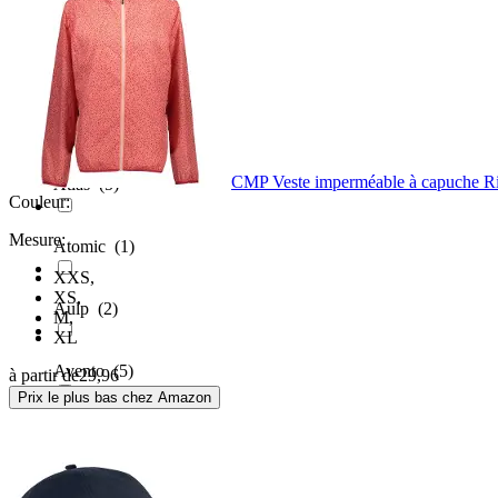
ASKSA
(45)
Assos
(8)
CMP Veste imperméable à capuche R
Atlas
(5)
Couleur:
Mesure:
Atomic
(1)
XXS
,
XS
,
Aulp
(2)
M
,
XL
Avento
(5)
à partir de
29,96
Prix le plus bas chez Amazon
Aztron
(1)
B.young
(11)