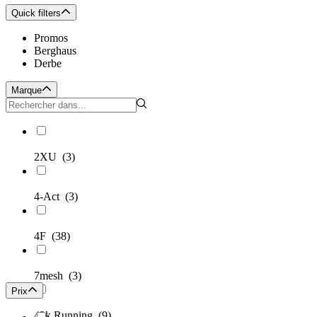
Quick filters
Promos
Berghaus
Derbe
Marque
2XU
(3)
4-Act
(3)
4F
(38)
7mesh
(3)
Prix
42k Running
(9)