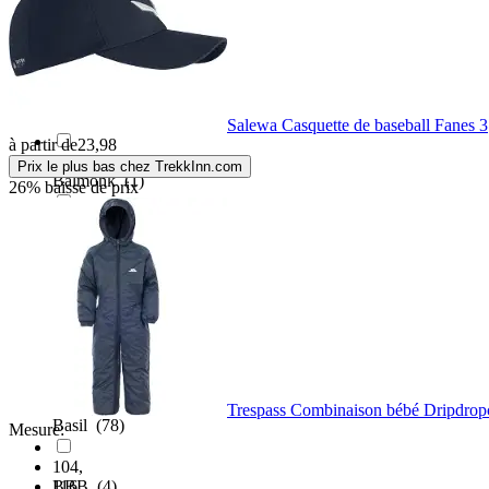
Babolat
(1)
Baleno
(3)
Salewa Casquette de baseball Fanes 3
à partir de
23,98
Prix le plus bas chez TrekkInn.com
Balmohk
(1)
26% baisse de prix
Baradello
(2)
Barbour
(1)
Bare
(1)
Trespass Combinaison bébé Dripdropc
Basil
(78)
Mesure:
104
,
116
BBB
(4)