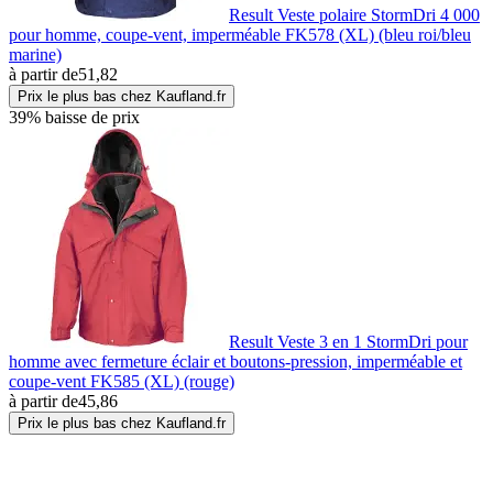
Result Veste polaire StormDri 4 000
pour homme, coupe-vent, imperméable FK578 (XL) (bleu roi/bleu
marine)
à partir de
51,82
Prix le plus bas chez Kaufland.fr
39% baisse de prix
Result Veste 3 en 1 StormDri pour
homme avec fermeture éclair et boutons-pression, imperméable et
coupe-vent FK585 (XL) (rouge)
à partir de
45,86
Prix le plus bas chez Kaufland.fr