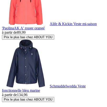
Alife & Kickin Veste mi-saison
'PaolinaAK A' rouge orangé
à partir de
89,99
Prix le plus bas chez ABOUT YOU
Schmuddelwedda Veste
fonctionnelle bleu marine
à partir de
134,96
Prix le plus bas chez ABOUT YOU