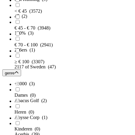
< € 45
(3572)
47
(2)
€ 45 - € 70
(3948)
100%
(3)
€ 70 - € 100
(2941)
226ers
(1)
≥ € 100
(3307)
2117 of Sweden
(47)
genre
+8000
(3)
Dames
(0)
Abacus Golf
(2)
Heren
(0)
Abysse Corp
(1)
Kinderen
(0)
Acerbis
(39)