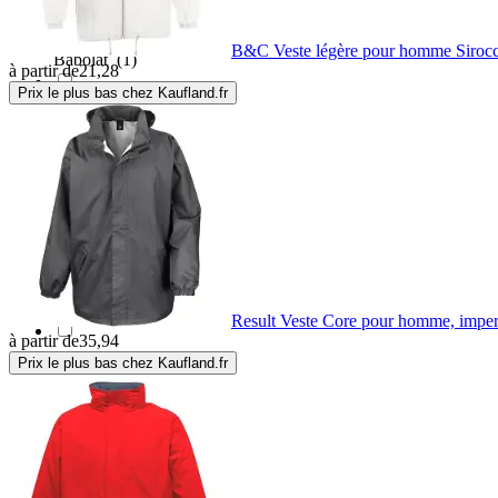
B&C Veste légère pour homme Siroc
Babolat
(1)
à partir de
21,28
Prix le plus bas chez Kaufland.fr
Baleno
(3)
Balmohk
(1)
Baradello
(2)
Barbour
(1)
Result Veste Core pour homme, imper
à partir de
35,94
Prix le plus bas chez Kaufland.fr
Bare
(1)
Basil
(78)
BBB
(5)