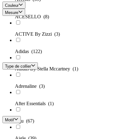
Couleur
Mesure
ACESELLO
(8)
ACTIVE By Zizzi
(3)
Adidas
(122)
Type de collier
Adidas By Stella Mccartney
(1)
Adrenaline
(3)
After Essentials
(1)
Motif
Agu
(67)
Aigle
(39)