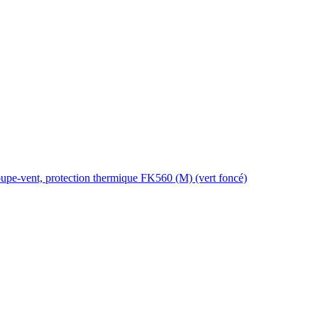
upe-vent, protection thermique FK560 (M) (vert foncé)