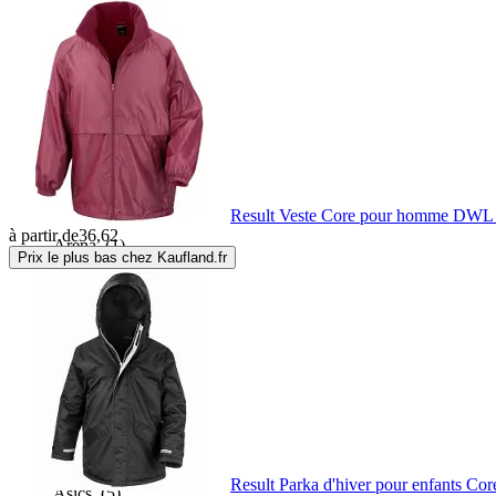
Altus
(7)
Ankerglut
(3)
Aprel
(6)
Result Veste Core pour homme DWL
à partir de
36,62
Arena
(1)
Prix le plus bas chez Kaufland.fr
Armada
(2)
Armr
(17)
Asatex
(9)
Result Parka d'hiver pour enfants Cor
Asics
(5)