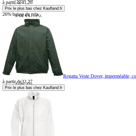
à partir de
41,26
Prix le plus bas chez Kaufland.fr
26% baisse de prix
ASKSA
(45)
Assos
(8)
Atlas
(5)
Atomic
(1)
Regatta Veste Dover, imperméable, co
à partir de
32,27
Aulp
(3)
Prix le plus bas chez Kaufland.fr
Avento
(5)
Aztron
(1)
B.young
(11)