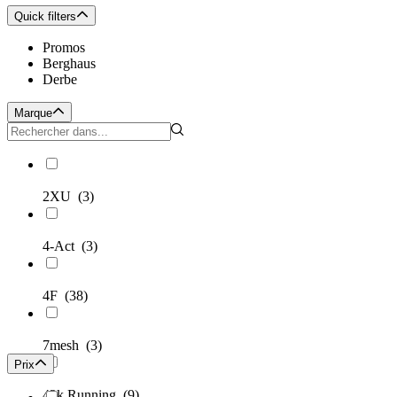
Quick filters
Promos
Berghaus
Derbe
Marque
2XU
(3)
4-Act
(3)
4F
(38)
7mesh
(3)
Prix
42k Running
(9)