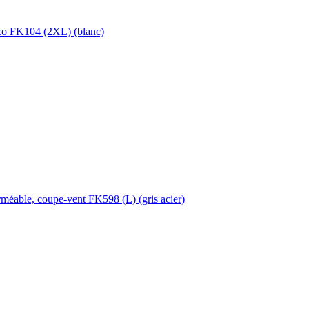
co FK104 (2XL) (blanc)
méable, coupe-vent FK598 (L) (gris acier)