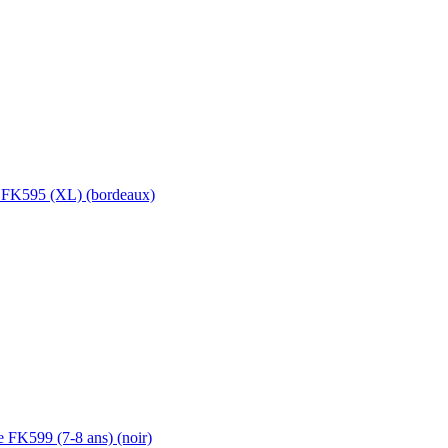
 FK595 (XL) (bordeaux)
e FK599 (7-8 ans) (noir)