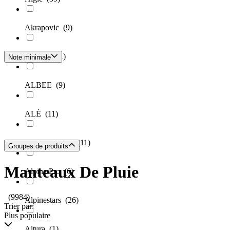
Akrapovic
(9)
Albatros
(1)
Note minimale
ALBEE
(9)
ALÉ
(11)
Alife & Kickin
(11)
Groupes de produits
Manteaux De Pluie
Alpine Pro
(6)
(9984)
Alpinestars
(26)
Trier par:
Plus populaire
Altura
(1)