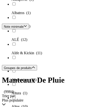
Albatros
(1)
ALBEE
(9)
Note minimale
ALÉ
(12)
Alife & Kickin
(11)
Alpine Pro
(6)
Groupes de produits
Manteaux De Pluie
Alpinestars
(26)
(9984)
Altura
(1)
Trier par:
Plus populaire
Altus
(10)