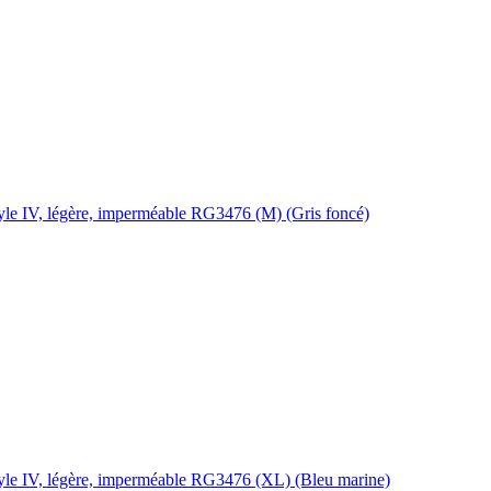
yle IV, légère, imperméable RG3476 (M) (Gris foncé)
yle IV, légère, imperméable RG3476 (XL) (Bleu marine)