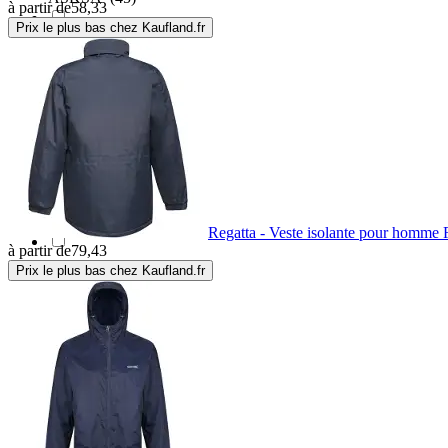
à partir de
58,33
Prix le plus bas chez Kaufland.fr
Assos
(8)
Atlas
(5)
Atomic
(1)
Aulp
(2)
Regatta - Veste isolante pour homme
à partir de
79,43
Prix le plus bas chez Kaufland.fr
Avento
(5)
Aztron
(1)
B.young
(15)
Babolat
(1)