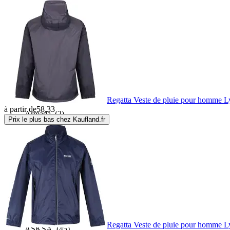
Ankerglut
(3)
Arena
(1)
Ariat
(1)
Regatta Veste de pluie pour homme L
à partir de
58,33
Armada
(2)
Prix le plus bas chez Kaufland.fr
Armr
(17)
Asatex
(10)
Asics
(5)
Regatta Veste de pluie pour homme L
ASKSA
(45)