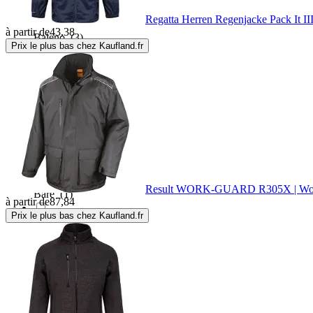
Regatta Herren Regenjacke Pack It II
à partir de
43,38
Baleno
(3)
Prix le plus bas chez Kaufland.fr
Balmohk
(1)
Baradello
(2)
Barbour
(1)
Result WORK-GUARD R305X | Work-Gu
Bare
(1)
à partir de
87,84
Prix le plus bas chez Kaufland.fr
Basil
(78)
BBB
(4)
B&C
(55)