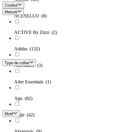
Couleur
Mesure
ACESELLO
(8)
ACTIVE By Zizzi
(2)
Adidas
(132)
Type de collier
Adrenaline
(3)
After Essentials
(1)
Agu
(82)
Motif
Aigle
(42)
Akrapovic
(9)