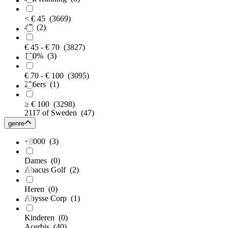
< € 45
(3669)
47
(2)
€ 45 - € 70
(3827)
100%
(3)
€ 70 - € 100
(3095)
226ers
(1)
≥ € 100
(3298)
2117 of Sweden
(47)
genre
+8000
(3)
Dames
(0)
Abacus Golf
(2)
Heren
(0)
Abysse Corp
(1)
Kinderen
(0)
Acerbis
(40)