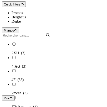
Quick filters
Promos
Berghaus
Derbe
Marque
2XU
(3)
4-Act
(3)
4F
(38)
7mesh
(3)
Prix
42k Running
(8)