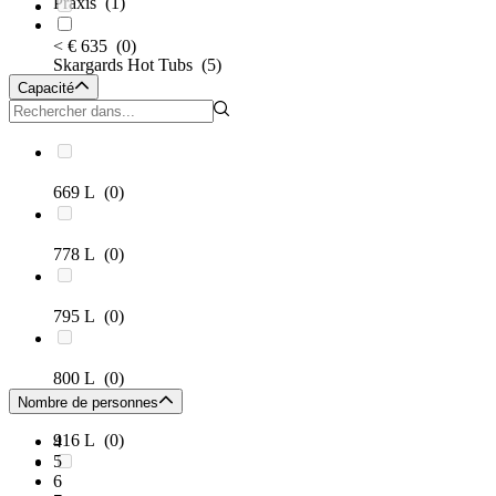
Praxis
(1)
< € 635
(0)
Skargards Hot Tubs
(5)
Capacité
669 L
(0)
778 L
(0)
795 L
(0)
800 L
(0)
Nombre de personnes
916 L
(0)
4
5
6