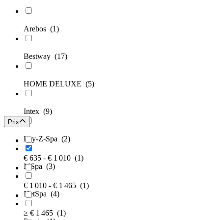
Arebos
(1)
Bestway
(17)
HOME DELUXE
(5)
Intex
(9)
Prix
Lay-Z-Spa
(2)
€ 635 - € 1 010
(1)
MSpa
(3)
€ 1 010 - € 1 465
(1)
NetSpa
(4)
≥ € 1 465
(1)