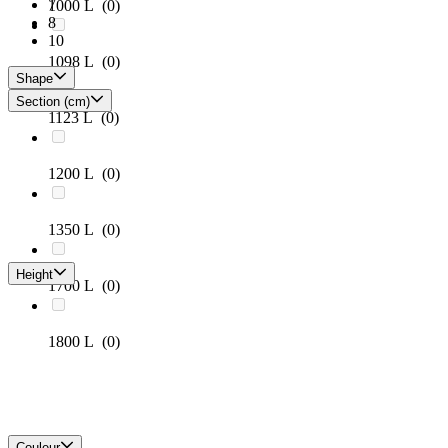
7
1000 L
(0)
8
10
1098 L
(0)
Shape
Section (cm)
1123 L
(0)
1200 L
(0)
1350 L
(0)
Height
1700 L
(0)
1800 L
(0)
Couleur