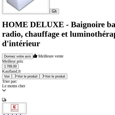
5
HOME DELUXE - Baignoire balné
radio, chauffage et luminothéra
d'intérieur
Meilleure vente
Donnez votre avis
Meilleur prix
1 789,00
Kaufland.fr
Voir
Voir le produit
Voir le produit
Trier par:
Le moins cher