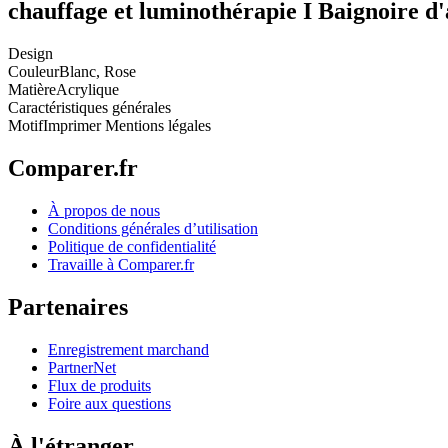
chauffage et luminothérapie I Baignoire d'
Design
Couleur
Blanc, Rose
Matière
Acrylique
Caractéristiques générales
Motif
Imprimer Mentions légales
Comparer.fr
À propos de nous
Conditions générales d’utilisation
Politique de confidentialité
Travaille à Comparer.fr
Partenaires
Enregistrement marchand
PartnerNet
Flux de produits
Foire aux questions
À l'étranger