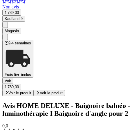
Non avis
1 789,00
Kaufland.fr
i
Magasin
i
2-4 semaines
Frais livr. inclus
Voir
1 789,00
Voir le produit
Voir le produit
Avis HOME DELUXE - Baignoire balnéo - L
luminothérapie I Baignoire d'angle pour 2 
0,0