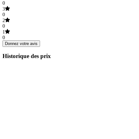
0
3
0
2
0
1
0
Donnez votre avis
Historique des prix