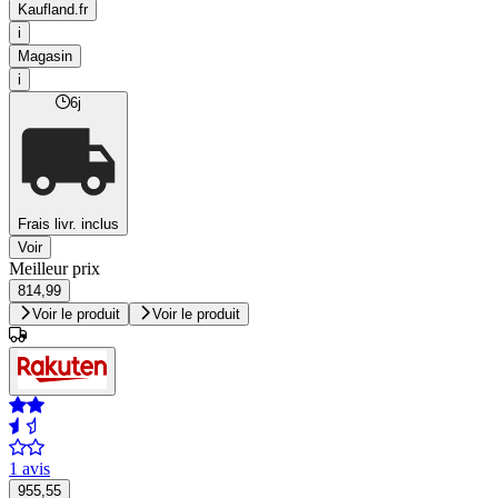
Kaufland.fr
i
Magasin
i
6j
Frais livr. inclus
Voir
Meilleur prix
814,99
Voir le produit
Voir le produit
1 avis
955,55