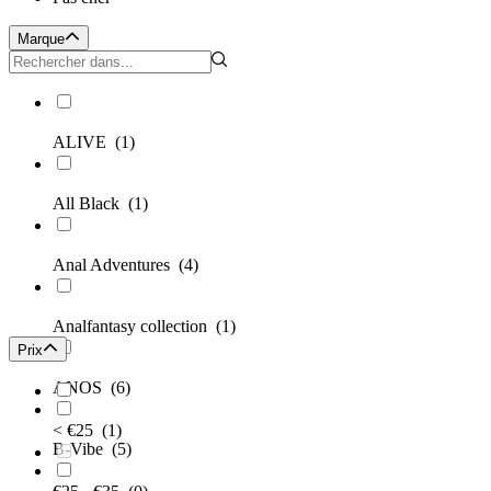
Marque
ALIVE
(1)
All Black
(1)
Anal Adventures
(4)
Analfantasy collection
(1)
Prix
ANOS
(6)
< €25
(1)
B-Vibe
(5)