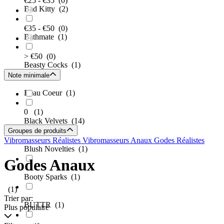
€25 - €35
(0)
Bad Kitty
(2)
€35 - €50
(0)
Bathmate
(1)
> €50
(0)
Beasty Cocks
(1)
Note minimale
Beau Coeur
(1)
0
(1)
Black Velvets
(14)
Groupes de produits
Vibromasseurs Réalistes
Vibromasseurs Anaux
Godes Réalistes
Blush Novelties
(1)
Godes Anaux
Booty Sparks
(1)
(1)
Trier par:
BUTTR
(1)
Plus populaire