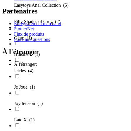
Easytoys Anal Collection
(5)
Partenaires
Fifty Shades of Grey
(2)
Enregistrement marchand
PartnerNet
Flux de produits
Glam
(1)
Foire aux questions
À l'étranger
Huismerk
(1)
À l'étranger:
Icicles
(4)
Je Joue
(1)
Joydivision
(1)
Late X
(1)