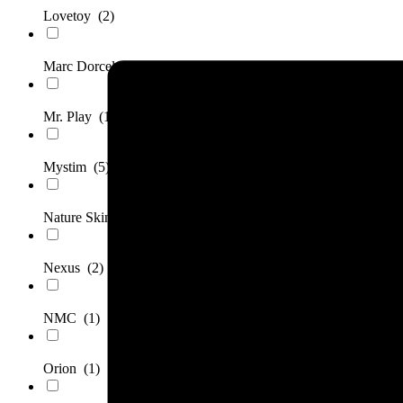
Lovetoy
(2)
Marc Dorcel
(1)
Mr. Play
(1)
Mystim
(5)
Nature Skin
(1)
Nexus
(2)
NMC
(1)
Orion
(1)