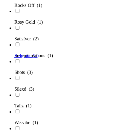
Rocks-Off
(1)
Rosy Gold
(1)
Satisfyer
(2)
Belgique (fr)
Seven Creations
(1)
Shots
(3)
Silexd
(3)
Tailz
(1)
We-vibe
(1)