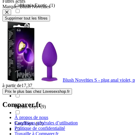
Filtres actifs
California Exotic
(1)
Marque: Blush Novelties
Supprimer tout les filtres
Colorful Joy
(1)
Crystal
(1)
Cuties
(4)
Diogol
(1)
Blush Novelties S - plug anal violet, 
à partir de
17,37
Dorcel
(2)
Prix le plus bas chez Lovesexshop.fr
Comparer.fr
Dream Toys
(9)
À propos de nous
Conditions générales d’utilisation
EasyToys
(12)
Politique de confidentialité
Travaille à Comparer.fr