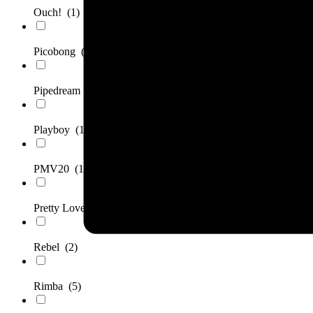
Ouch!
(1)
Picobong
(1)
Pipedream
(2)
Playboy
(1)
PMV20
(1)
Pretty Love
(2)
Rebel
(2)
Rimba
(5)