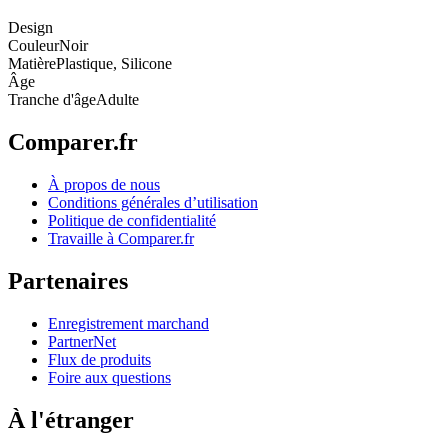
Design
Couleur
Noir
Matière
Plastique, Silicone
Âge
Tranche d'âge
Adulte
Comparer.fr
À propos de nous
Conditions générales d’utilisation
Politique de confidentialité
Travaille à Comparer.fr
Partenaires
Enregistrement marchand
PartnerNet
Flux de produits
Foire aux questions
À l'étranger