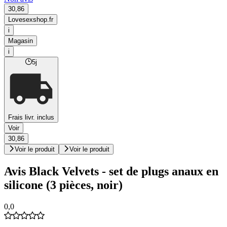
30,86
Lovesexshop.fr
i
Magasin
i
5j
Frais livr. inclus
Voir
30,86
Voir le produit
Voir le produit
Avis Black Velvets - set de plugs anaux en
silicone (3 pièces, noir)
0,0