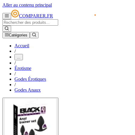
Aller au contenu principal
COMPARER.FR
Catégories
Accueil
/
...
/
Érotisme
/
Godes Érotiques
/
Godes Anaux