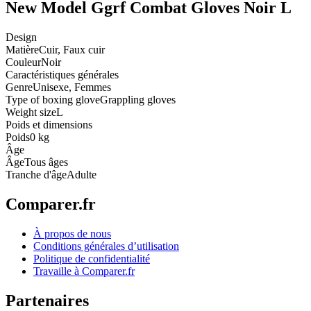
New Model Ggrf Combat Gloves Noir L
Design
Matière
Cuir, Faux cuir
Couleur
Noir
Caractéristiques générales
Genre
Unisexe, Femmes
Type of boxing glove
Grappling gloves
Weight size
L
Poids et dimensions
Poids
0 kg
Âge
Âge
Tous âges
Tranche d'âge
Adulte
Comparer.fr
À propos de nous
Conditions générales d’utilisation
Politique de confidentialité
Travaille à Comparer.fr
Partenaires