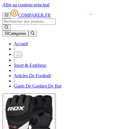
Aller au contenu principal
COMPARER.FR
Catégories
Accueil
/
...
/
Sport & Extérieur
/
Articles De Football
/
Gants De Gardien De But