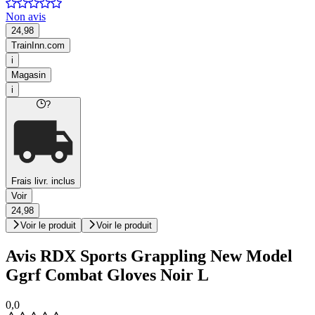
Non avis
24,98
TrainInn.com
i
Magasin
i
?
Frais livr. inclus
Voir
24,98
Voir le produit
Voir le produit
Avis RDX Sports Grappling New Model
Ggrf Combat Gloves Noir L
0,0