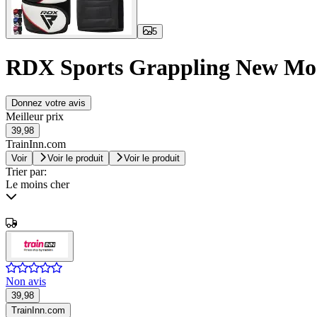
5
RDX Sports Grappling New Mod
Donnez votre avis
Meilleur prix
39,98
TrainInn.com
Voir
Voir le produit
Voir le produit
Trier par:
Le moins cher
Non avis
39,98
TrainInn.com