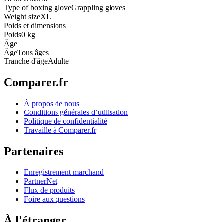
Type of boxing glove
Grappling gloves
Weight size
XL
Poids et dimensions
Poids
0 kg
Âge
Âge
Tous âges
Tranche d'âge
Adulte
Comparer.fr
À propos de nous
Conditions générales d’utilisation
Politique de confidentialité
Travaille à Comparer.fr
Partenaires
Enregistrement marchand
PartnerNet
Flux de produits
Foire aux questions
À l'étranger