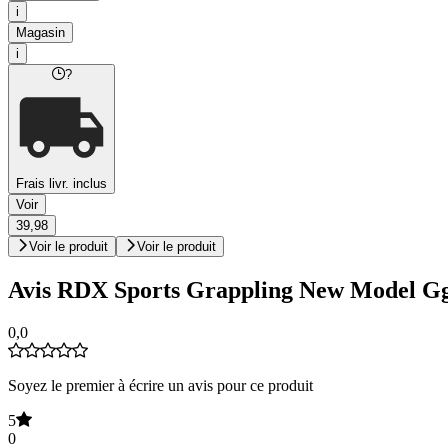
i
Magasin
i
?
Frais livr. inclus
Voir
39,98
Voir le produit
Voir le produit
Avis RDX Sports Grappling New Model G
0,0
Soyez le premier à écrire un avis pour ce produit
5
0