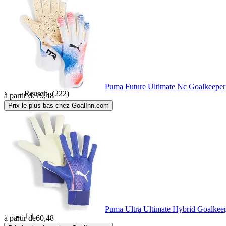
Precision
(73)
Puma
(155)
RDX Sports
(2)
Puma Future Ultimate Nc Goalkeeper
Reusch
(222)
à partir de
79,48
Prix le plus bas chez GoalInn.com
Rinat
(233)
ROX
(1)
Select
(4)
Softee
(2)
Puma Ultra Ultimate Hybrid Goalkeep
à partir de
60,48