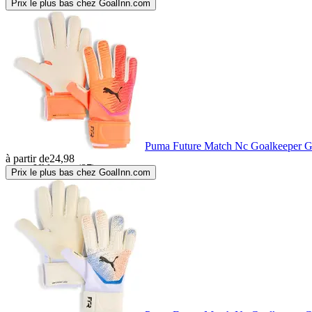
Prix le plus bas chez GoalInn.com
Stanno
(27)
T1tan
(87)
Tk
(7)
Twofive
(14)
Puma Future Match Nc Goalkeeper G
à partir de
24,98
Uhlsport
(87)
Prix le plus bas chez GoalInn.com
Zeus
(38)