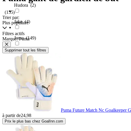
Hudora
(2)
(155)
Trier par:
Jako
(4)
Plus populaire
Filtres actifs
Joma
(149)
Marque: Puma
Supprimer tout les filtres
KEEPERsport
(3)
Mitre
(1)
My Hood
(2)
Nike
(27)
Puma Future Match Nc Goalkeeper G
à partir de
24,98
Normani
(1)
Prix le plus bas chez GoalInn.com