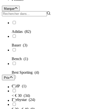
Marque
Adidas
(82)
Bauer
(3)
Bench
(1)
Best Sporting
(4)
Prix
CMP
(1)
< € 30
(34)
Derbystar
(24)