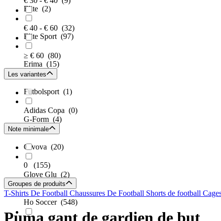
€ 30 - € 40
(9)
Elite
(2)
€ 40 - € 60
(32)
Elite Sport
(97)
≥ € 60
(80)
Erima
(15)
Les variantes
Futbolsport
(1)
Adidas Copa
(0)
G-Form
(4)
Note minimale
Givova
(20)
0
(155)
Glove Glu
(2)
Groupes de produits
T-Shirts De Football
Chaussures De Football
Shorts de football
Cage
Ho Soccer
(548)
Puma gant de gardien de but