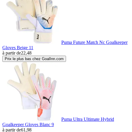
Puma Future Match Nc Goalkeeper
Gloves Beige 11
à partir de
22,48
Prix le plus bas chez GoalInn.com
Puma Ultra Ultimate Hybrid
Goalkeeper Gloves Blanc 9
à partir de
61,98