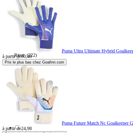
Puma
(157)
RDX Sports
(2)
Reusch
(222)
Puma Ultra Ultimate Hybrid Goalkeep
Rinat
(222)
à partir de
60,48
Prix le plus bas chez GoalInn.com
ROX
(1)
Select
(4)
Softee
(2)
Stanno
(27)
Puma Future Match Nc Goalkeeper G
à partir de
24,98