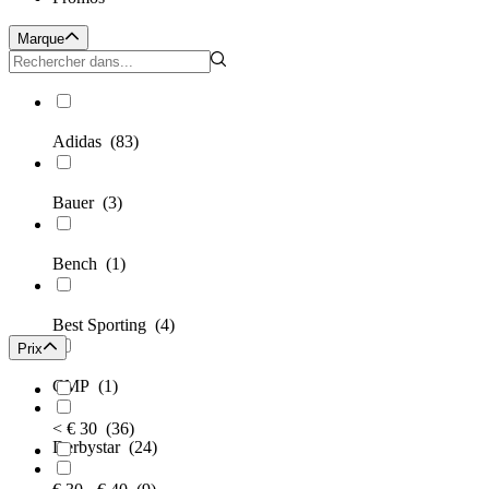
Marque
Adidas
(83)
Bauer
(3)
Bench
(1)
Best Sporting
(4)
Prix
CMP
(1)
< € 30
(36)
Derbystar
(24)