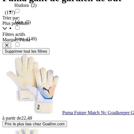
Hudora
(2)
(157)
Trier par:
Jako
(5)
Plus populaire
Filtres actifs
Joma
(149)
Marque: Puma
Supprimer tout les filtres
KEEPERsport
(3)
Mitre
(1)
My Hood
(2)
Nike
(27)
Puma Future Match Nc Goalkeeper G
à partir de
22,48
Precision
(73)
Prix le plus bas chez GoalInn.com