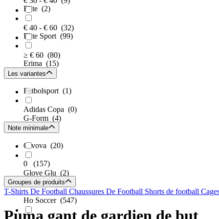
€ 30 - € 40
(9)
Elite
(2)
€ 40 - € 60
(32)
Elite Sport
(99)
≥ € 60
(80)
Erima
(15)
Les variantes
Futbolsport
(1)
Adidas Copa
(0)
G-Form
(4)
Note minimale
Givova
(20)
0
(157)
Glove Glu
(2)
Groupes de produits
T-Shirts De Football
Chaussures De Football
Shorts de football
Cage
Ho Soccer
(547)
Puma gant de gardien de but