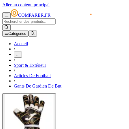
Aller au contenu principal
COMPARER.FR
Catégories
Accueil
/
...
/
Sport & Extérieur
/
Articles De Football
/
Gants De Gardien De But