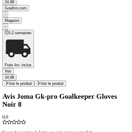
24,98
GoalInn.com
i
Magasin
i
1-2 semaines
Frais livr. inclus
Voir
24,98
Voir le produit
Voir le produit
Avis Joma Gk-pro Goalkeeper Gloves
Noir 8
0,0