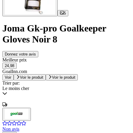
5
Joma Gk-pro Goalkeeper
Gloves Noir 8
Donnez votre avis
Meilleur prix
24,98
GoalInn.com
Voir
Voir le produit
Voir le produit
Trier par:
Le moins cher
Non avis