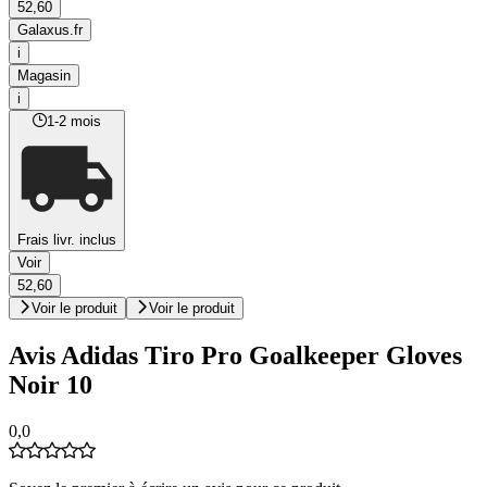
52,60
Galaxus.fr
i
Magasin
i
1-2 mois
Frais livr. inclus
Voir
52,60
Voir le produit
Voir le produit
Avis Adidas Tiro Pro Goalkeeper Gloves
Noir 10
0,0