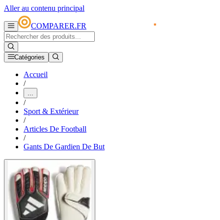
Aller au contenu principal
COMPARER.FR
Catégories
Accueil
/
...
/
Sport & Extérieur
/
Articles De Football
/
Gants De Gardien De But