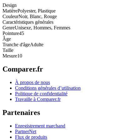
Design
Matière
Polyester, Plastique
Couleur
Noir, Blanc, Rouge
Caractéristiques générales
Genre
Unisexe, Hommes, Femmes
Pointure
45
Âge
Tranche d'âge
Adulte
Taille
Mesure
10
Comparer.fr
À propos de nous
Conditions générales d’utilisation
Politique de confidentialité
Travaille à Comparer.fr
Partenaires
Enregistrement marchand
PartnerNet
Flux de produits