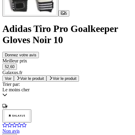
5
Adidas Tiro Pro Goalkeeper
Gloves Noir 10
Donnez votre avis
Meilleur prix
52,60
Galaxus.fr
Voir
Voir le produit
Voir le produit
Trier par:
Le moins cher
Non avis