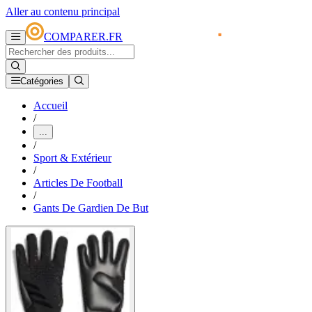
Aller au contenu principal
COMPARER.FR
Catégories
Accueil
/
...
/
Sport & Extérieur
/
Articles De Football
/
Gants De Gardien De But