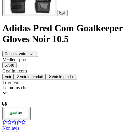
4
Adidas Pred Com Goalkeeper
Gloves Noir 10.5
Donnez votre avis
Meilleur prix
57,48
GoalInn.com
Voir
Voir le produit
Voir le produit
Trier par:
Le moins cher
Non avis