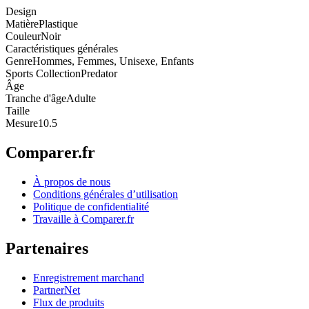
Design
Matière
Plastique
Couleur
Noir
Caractéristiques générales
Genre
Hommes, Femmes, Unisexe, Enfants
Sports Collection
Predator
Âge
Tranche d'âge
Adulte
Taille
Mesure
10.5
Comparer.fr
À propos de nous
Conditions générales d’utilisation
Politique de confidentialité
Travaille à Comparer.fr
Partenaires
Enregistrement marchand
PartnerNet
Flux de produits