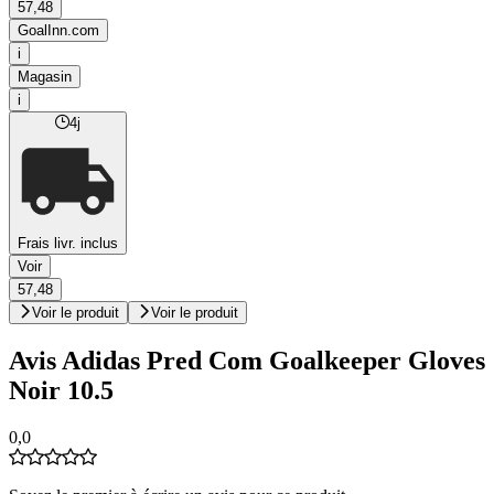
57,48
GoalInn.com
i
Magasin
i
4j
Frais livr. inclus
Voir
57,48
Voir le produit
Voir le produit
Avis Adidas Pred Com Goalkeeper Gloves
Noir 10.5
0,0