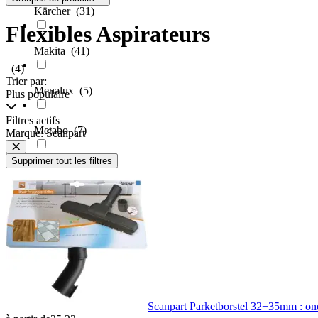
Kärcher
(31)
Flexibles Aspirateurs
Makita
(41)
(4)
Trier par:
Menalux
(5)
Plus populaire
Filtres actifs
Metabo
(7)
Marque: Scanpart
Supprimer tout les filtres
Miele
(9)
Milwaukee
(2)
Nedis
(8)
Nilfisk
(14)
Scanpart Parketborstel 32+35mm : on