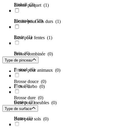
Einhell
(3)
Brosse parquet
(1)
Electrolux
(58)
Brosse pour sols durs
(1)
Ezviz
(1)
Buse pour fentes
(1)
Fein
(6)
Brosse combinée
(0)
Type de pinceau
Festool
(6)
Brosse pour animaux
(0)
Brosse douce
(0)
Flex
(1)
Brosse turbo
(0)
Brosse dure
(0)
Genius
(1)
Buse pour meubles
(0)
Type de surface
Hama
(1)
Buse pour sols
(0)