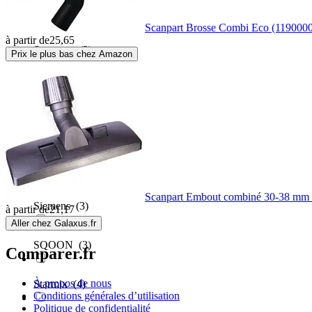
Ryobi
(1)
Scanpart Brosse Combi Eco (119000
à partir de
25,65
Samsung
(3)
Prix le plus bas chez Amazon
Scanpart
(4)
Sebo
(1)
Severin
(3)
Scanpart Embout combiné 30-38 mm 
Siemens
(3)
à partir de
21,17
Aller chez Galaxus.fr
SQOON
(3)
Comparer.fr
À propos de nous
Starmix
(4)
Conditions générales d’utilisation
Politique de confidentialité