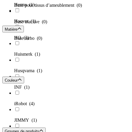
Herma
(1)
Buse pour tissus d’ameublement
(0)
Hoover
(1)
Buse triactive
(0)
Matière
HQ
(3)
Buse turbo
(0)
Huismerk
(1)
Husqvarna
(1)
Couleur
INF
(1)
iRobot
(4)
JIMMY
(1)
Groupes de produits