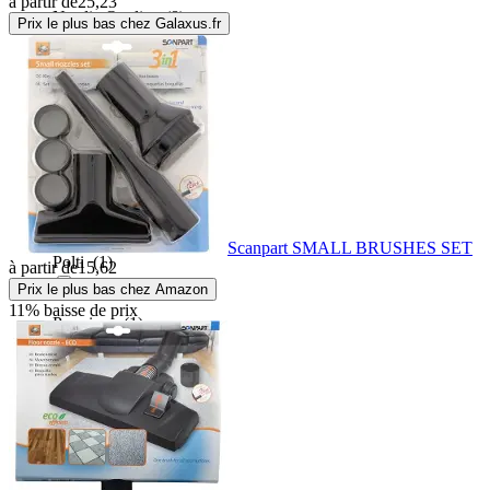
à partir de
25,23
Nordic Quality
(8)
Prix le plus bas chez Galaxus.fr
Numatic
(8)
OEM
(1)
Philips
(8)
Scanpart SMALL BRUSHES SET
Polti
(1)
à partir de
15,62
Prix le plus bas chez Amazon
11% baisse de prix
Premium
(1)
Rapid
(1)
Rowenta
(9)