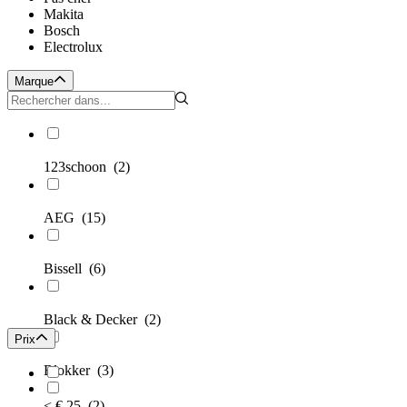
Makita
Bosch
Electrolux
Marque
123schoon
(2)
AEG
(15)
Bissell
(6)
Black & Decker
(2)
Prix
Blokker
(3)
< € 25
(2)