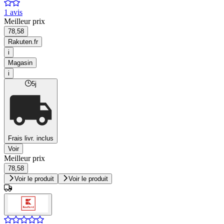
1 avis
Meilleur prix
78,58
Rakuten.fr
i
Magasin
i
5j
Frais livr. inclus
Voir
Meilleur prix
78,58
Voir le produit
Voir le produit