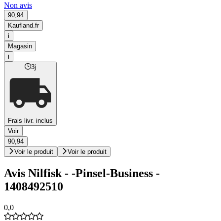
Non avis
90,94
Kaufland.fr
i
Magasin
i
3j
Frais livr. inclus
Voir
90,94
Voir le produit
Voir le produit
Avis Nilfisk - -Pinsel-Business -
1408492510
0,0