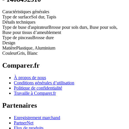
Caractéristiques générales
Type de surface
Sol dur, Tapis
Détails techniques
Type de buse d'aspirateur
Brosse pour sols durs, Buse pour sols,
Buse pour tissus d’ameublement
Type de pinceau
Brosse dure
Design
Matière
Plastique, Aluminium
Couleur
Gris, Blanc
Comparer.fr
À propos de nous
Conditions générales d’utilisation
Politique de confidentialité
Travaille à Comparer.fr
Partenaires
Enregistrement marchand
PartnerNet
Flux de produits