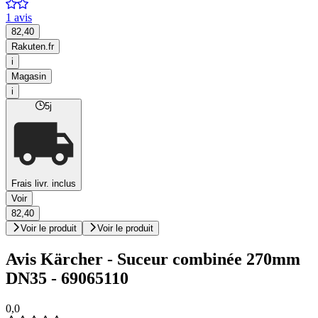
1 avis
82,40
Rakuten.fr
i
Magasin
i
5j
Frais livr. inclus
Voir
82,40
Voir le produit
Voir le produit
Avis Kärcher - Suceur combinée 270mm
DN35 - 69065110
0,0