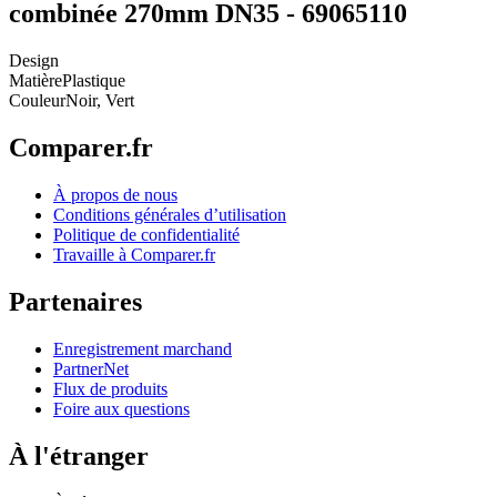
combinée 270mm DN35 - 69065110
Design
Matière
Plastique
Couleur
Noir, Vert
Comparer.fr
À propos de nous
Conditions générales d’utilisation
Politique de confidentialité
Travaille à Comparer.fr
Partenaires
Enregistrement marchand
PartnerNet
Flux de produits
Foire aux questions
À l'étranger