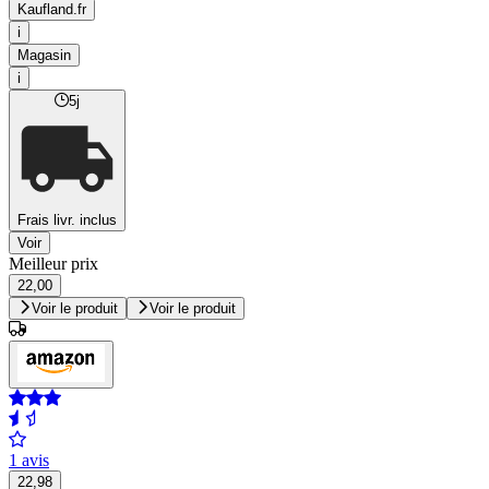
Kaufland.fr
i
Magasin
i
5j
Frais livr. inclus
Voir
Meilleur prix
22,00
Voir le produit
Voir le produit
1 avis
22,98