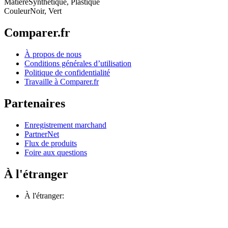
Matière
Synthétique, Plastique
Couleur
Noir, Vert
Comparer.fr
À propos de nous
Conditions générales d’utilisation
Politique de confidentialité
Travaille à Comparer.fr
Partenaires
Enregistrement marchand
PartnerNet
Flux de produits
Foire aux questions
À l'étranger
À l'étranger: