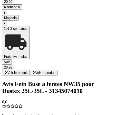
20,99
Kaufland.fr
i
Magasin
i
1-2 semaines
Frais livr. inclus
Voir
20,99
Voir le produit
Voir le produit
Avis Fein Buse à fentes NW35 pour
Dustex 25L/35L - 31345074010
0,0