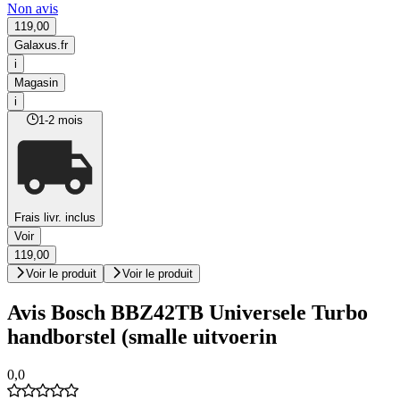
Non avis
119,00
Galaxus.fr
i
Magasin
i
1-2 mois
Frais livr. inclus
Voir
119,00
Voir le produit
Voir le produit
Avis Bosch BBZ42TB Universele Turbo
handborstel (smalle uitvoerin
0,0