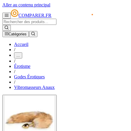
Aller au contenu principal
COMPARER.FR
Catégories
Accueil
/
...
/
Érotisme
/
Godes Érotiques
/
Vibromasseurs Anaux