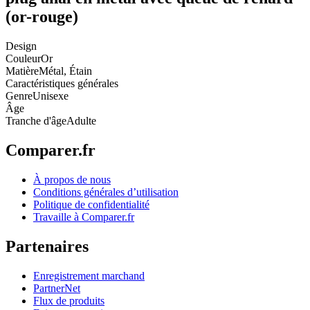
(or-rouge)
Design
Couleur
Or
Matière
Métal, Étain
Caractéristiques générales
Genre
Unisexe
Âge
Tranche d'âge
Adulte
Comparer.fr
À propos de nous
Conditions générales d’utilisation
Politique de confidentialité
Travaille à Comparer.fr
Partenaires
Enregistrement marchand
PartnerNet
Flux de produits