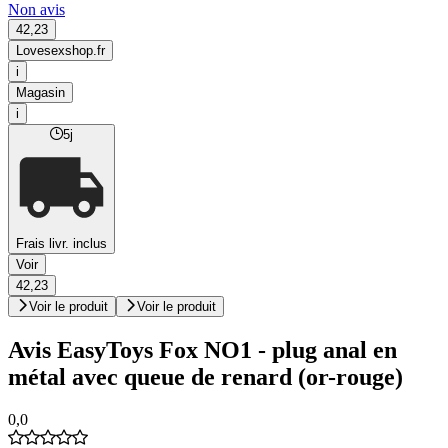
Non avis
42,23
Lovesexshop.fr
i
Magasin
i
5j
Frais livr. inclus
Voir
42,23
Voir le produit
Voir le produit
Avis EasyToys Fox NO1 - plug anal en
métal avec queue de renard (or-rouge)
0,0