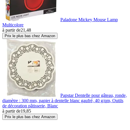
Paladone Mickey Mouse Lamp
Multicolore
à partir de
21,48
Prix le plus bas chez Amazon
Papstar Dentelle pour gâteau, ronde,
diamètre : 300 mm, papier à dentelle blanc gaufré, 40 g/qm, Outils
de décoration pâtisserie, Blanc
à partir de
19,85
Prix le plus bas chez Amazon