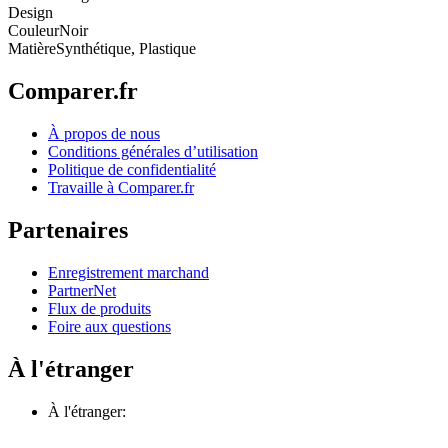
Design
Couleur
Noir
Matière
Synthétique, Plastique
Comparer.fr
À propos de nous
Conditions générales d’utilisation
Politique de confidentialité
Travaille à Comparer.fr
Partenaires
Enregistrement marchand
PartnerNet
Flux de produits
Foire aux questions
À l'étranger
À l'étranger: