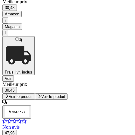
Meilleur prix
30,43
Amazon
i
Magasin
i
3j
Frais livr. inclus
Voir
Meilleur prix
30,43
Voir le produit
Voir le produit
Non avis
47,96