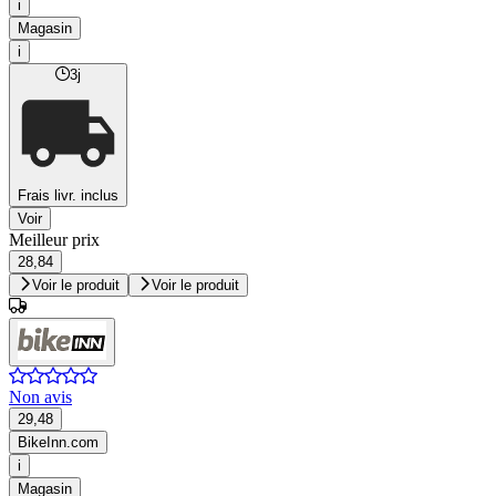
i
Magasin
i
3j
Frais livr. inclus
Voir
Meilleur prix
28,84
Voir le produit
Voir le produit
Non avis
29,48
BikeInn.com
i
Magasin