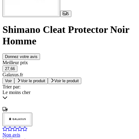
5
Shimano Cleat Protector Noir
Homme
Donnez votre avis
Meilleur prix
27,66
Galaxus.fr
Voir
Voir le produit
Voir le produit
Trier par:
Le moins cher
Non avis