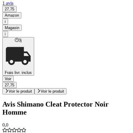
1 avis
27,75
Amazon
i
Magasin
i
3j
Frais livr. inclus
Voir
27,75
Voir le produit
Voir le produit
Avis Shimano Cleat Protector Noir
Homme
0,0