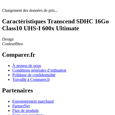
Chargement des données de prix...
Caractéristiques Transcend SDHC 16Go
Class10 UHS-I 600x Ultimate
Design
Couleur
Bleu
Comparer.fr
À propos de nous
Conditions générales d’utilisation
Politique de confidentialité
Travaille à Comparer.fr
Partenaires
Enregistrement marchand
PartnerNet
Flux de produits