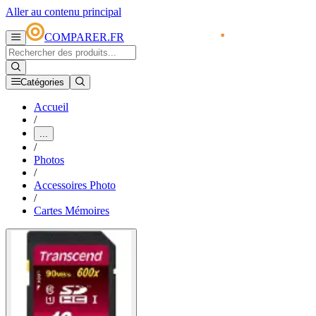
Aller au contenu principal
COMPARER.FR
Catégories
Accueil
/
...
/
Photos
/
Accessoires Photo
/
Cartes Mémoires