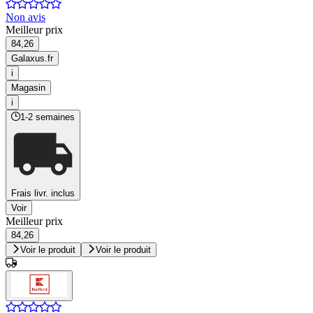
Non avis
Meilleur prix
84,26
Galaxus.fr
i
Magasin
i
1-2 semaines
Frais livr. inclus
Voir
Meilleur prix
84,26
Voir le produit
Voir le produit