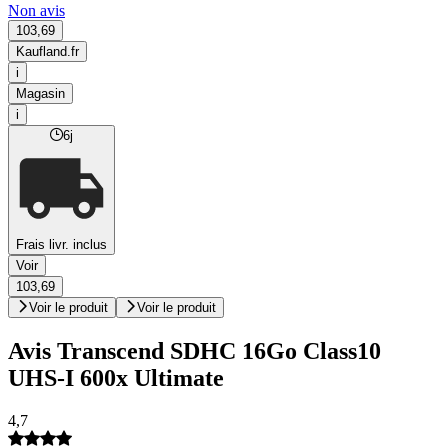
Non avis
103,69
Kaufland.fr
i
Magasin
i
6j
Frais livr. inclus
Voir
103,69
Voir le produit
Voir le produit
Avis Transcend SDHC 16Go Class10
UHS-I 600x Ultimate
4,7