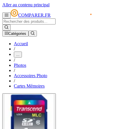
Aller au contenu principal
COMPARER.FR
Catégories
Accueil
/
...
/
Photos
/
Accessoires Photo
/
Cartes Mémoires