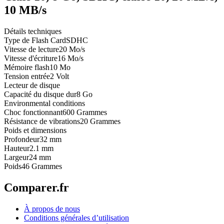
10 MB/s
Détails techniques
Type de Flash Card
SDHC
Vitesse de lecture
20 Mo/s
Vitesse d'écriture
16 Mo/s
Mémoire flash
10 Mo
Tension entrée
2 Volt
Lecteur de disque
Capacité du disque dur
8 Go
Environmental conditions
Choc fonctionnant
600 Grammes
Résistance de vibrations
20 Grammes
Poids et dimensions
Profondeur
32 mm
Hauteur
2.1 mm
Largeur
24 mm
Poids
46 Grammes
Comparer.fr
À propos de nous
Conditions générales d’utilisation