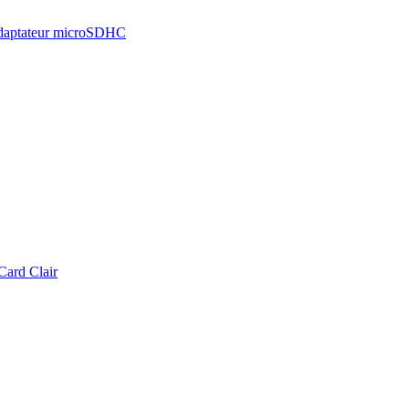
(adaptateur microSDHC
Card Clair