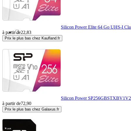
IMOU
(5)
IMRO
(17)
Silicon Power Elite 64 Go UHS-I Cla
à partir de
22,83
Prix le plus bas chez Kaufland.fr
INF
(1)
Integral Memory
(1)
Intenso
(40)
ISTORAGE
(8)
Silicon Power SP256GBSTXBV1V20S
à partir de
72,90
JJC
(2)
Prix le plus bas chez Galaxus.fr
Kf
(4)