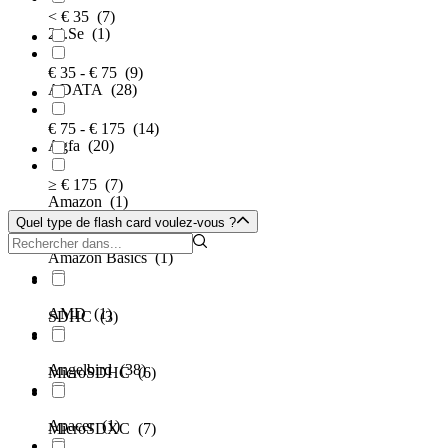
< € 35
(7)
24.Se
(1)
€ 35 - € 75
(9)
ADATA
(28)
€ 75 - € 175
(14)
Agfa
(20)
≥ € 175
(7)
Amazon
(1)
Quel type de flash card voulez-vous ?
Amazon Basics
(1)
AMD
(1)
SDHC
(3)
Angelbird
(38)
MicroSDHC
(6)
Apacer
(1)
MicroSDXC
(7)