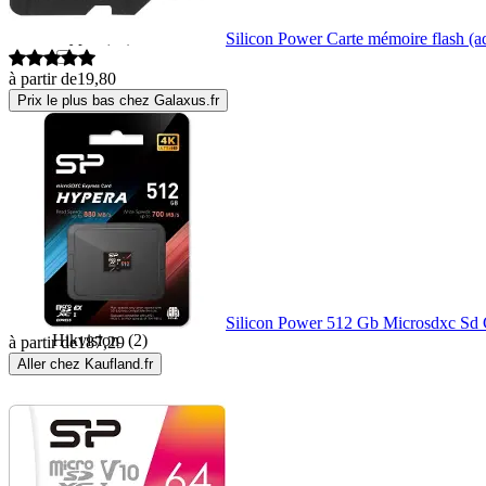
Glyph
(13)
Silicon Power Carte mémoire flash 
à partir de
19,80
Goobay
(1)
Prix le plus bas chez Galaxus.fr
Goodram
(24)
Hama
(22)
Hiksemi
(6)
Silicon Power 512 Gb Microsdxc Sd 
Hikvision
(2)
à partir de
187,29
Aller chez Kaufland.fr
Hoco
(3)
Huawei
(1)