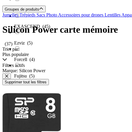
Groupes de produits
Emtec
(34)
Jumelles
Trépieds
Sacs Photo
Accessoires pour drones
Lentilles Appa
EXASCEND
(45)
Silicon Power carte mémoire
Ezviz
(5)
(37)
Trier par:
Plus populaire
Forcell
(4)
Filtres actifs
Marque: Silicon Power
Fujitsu
(5)
Supprimer tout les filtres
Garmin
(1)
Gembird
(1)
Ginza.se
(1)