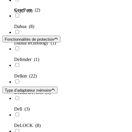
CoreParts
(2)
XQD
(0)
Dahua
(8)
Fonctionnalités de protection
Dahua technology
(1)
Defender
(1)
Delkin
(22)
Type d’adaptateur mémoire
Delkin Devices
(1)
Dell
(3)
DeLOCK
(8)