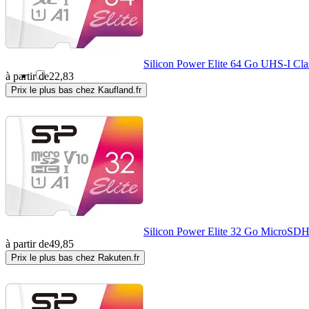
IMOU
(5)
IMRO
(17)
Silicon Power Elite 64 Go UHS-I Cla
à partir de
22,83
Prix le plus bas chez Kaufland.fr
INF
(1)
Insta360
(1)
Integral Memory
(1)
Intenso
(38)
Silicon Power Elite 32 Go MicroSD
à partir de
49,85
ISTORAGE
(8)
Prix le plus bas chez Rakuten.fr
JJC
(2)