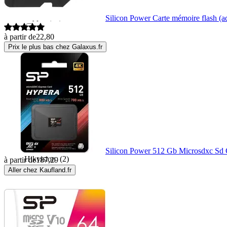
Glyph
(13)
Silicon Power Carte mémoire flash 
à partir de
22,80
Goobay
(1)
Prix le plus bas chez Galaxus.fr
Goodram
(24)
Hama
(23)
Hiksemi
(6)
Silicon Power 512 Gb Microsdxc Sd 
Hikvision
(2)
à partir de
187,29
Aller chez Kaufland.fr
Hoco
(3)
Huawei
(1)