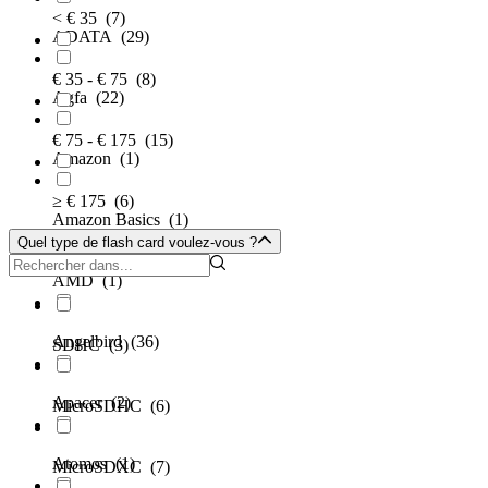
< € 35
(7)
ADATA
(29)
€ 35 - € 75
(8)
Agfa
(22)
€ 75 - € 175
(15)
Amazon
(1)
≥ € 175
(6)
Amazon Basics
(1)
Quel type de flash card voulez-vous ?
AMD
(1)
Angelbird
(36)
SDHC
(3)
Apacer
(2)
MicroSDHC
(6)
Atomos
(1)
MicroSDXC
(7)