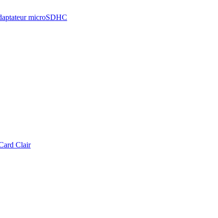
(adaptateur microSDHC
Card Clair