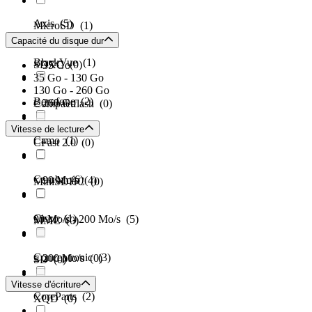
Axis
(5)
MicroSD
(1)
Capacité du disque dur
BlackVue
(1)
SDXC
(0)
< 35 Go
35 Go - 130 Go
130 Go - 260 Go
Borofone
(2)
≥ 260 Go
Compactflash
(0)
Vitesse de lecture
Camo
(1)
CFast 2.0
(0)
Caruba
(6)
< 90 Mo/s
(4)
MiniSDHC
(0)
Cisco
(1)
90 Mo/s - 200 Mo/s
(5)
MMC
(0)
Conceptronic
(3)
≥ 200 Mo/s
(0)
SD
(0)
Vitesse d'écriture
CoreParts
(2)
XQD
(0)