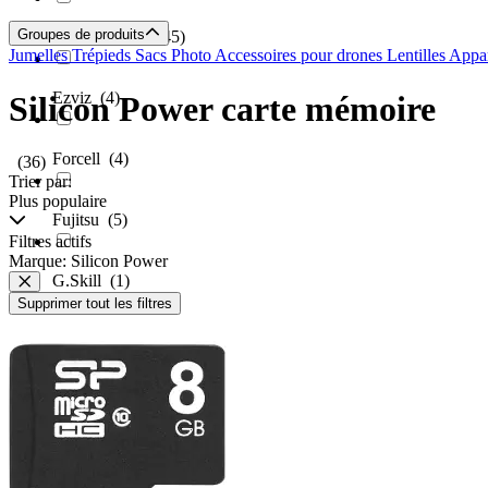
Groupes de produits
EXASCEND
(45)
Jumelles
Trépieds
Sacs Photo
Accessoires pour drones
Lentilles Appa
Ezviz
(4)
Silicon Power carte mémoire
Forcell
(4)
(36)
Trier par:
Plus populaire
Fujitsu
(5)
Filtres actifs
Marque: Silicon Power
G.Skill
(1)
Supprimer tout les filtres
Garmin
(1)
Gembird
(1)
Ginza.se
(2)