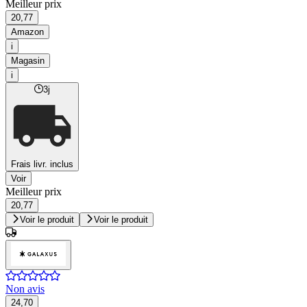
Meilleur prix
20,77
Amazon
i
Magasin
i
3j
Frais livr. inclus
Voir
Meilleur prix
20,77
Voir le produit
Voir le produit
Non avis
24,70