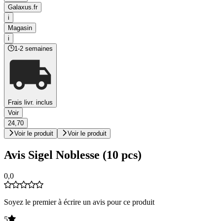
Galaxus.fr
i
Magasin
i
1-2 semaines
Frais livr. inclus
Voir
24,70
Voir le produit
Voir le produit
Avis Sigel Noblesse (10 pcs)
0,0
Soyez le premier à écrire un avis pour ce produit
5