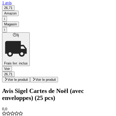
1 avis
26,71
Amazon
i
Magasin
i
3j
Frais livr. inclus
Voir
26,71
Voir le produit
Voir le produit
Avis Sigel Cartes de Noël (avec
enveloppes) (25 pcs)
0,0