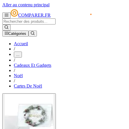
Aller au contenu principal
COMPARER.FR
Catégories
Accueil
/
...
/
Cadeaux Et Gadgets
/
Noël
/
Cartes De Noël