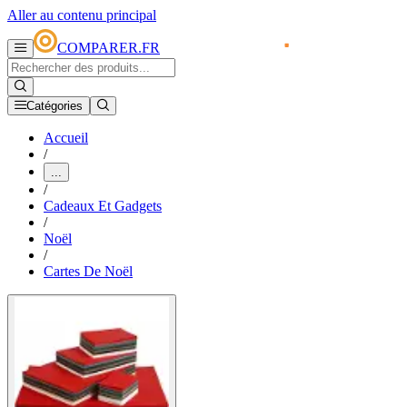
Aller au contenu principal
COMPARER.FR
Catégories
Accueil
/
...
/
Cadeaux Et Gadgets
/
Noël
/
Cartes De Noël