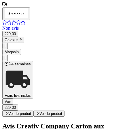
Non avis
229,00
Galaxus.fr
i
Magasin
i
2-4 semaines
Frais livr. inclus
Voir
229,00
Voir le produit
Voir le produit
Avis Creativ Company Carton aux