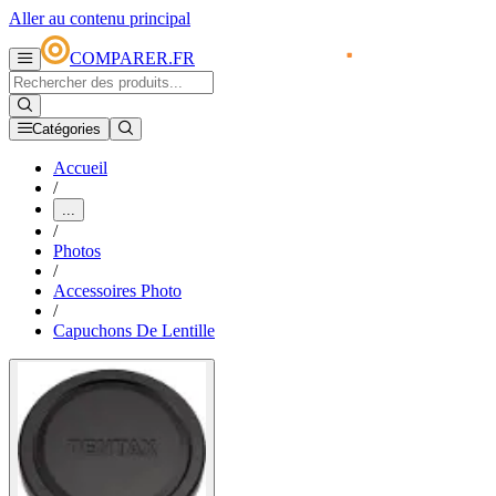
Aller au contenu principal
COMPARER.FR
Catégories
Accueil
/
...
/
Photos
/
Accessoires Photo
/
Capuchons De Lentille