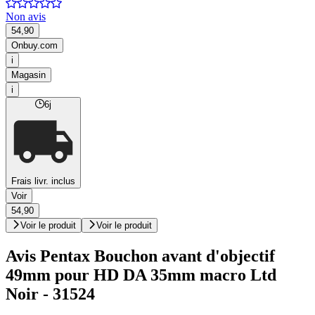
Non avis
54,90
Onbuy.com
i
Magasin
i
6j
Frais livr. inclus
Voir
54,90
Voir le produit
Voir le produit
Avis Pentax Bouchon avant d'objectif
49mm pour HD DA 35mm macro Ltd
Noir - 31524