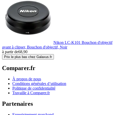
Nikon LC-K101 Bouchon d'objectif
avant à clipser, Bouchon d'objectif, Noir
à partir de
68,90
Prix le plus bas chez Galaxus.fr
Comparer.fr
À propos de nous
Conditions générales d’utilisation
Politique de confidentialité
Travaille à Comparer.fr
Partenaires
Enregistrement marchand