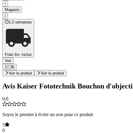
i
Magasin
i
1-2 semaines
Frais livr. inclus
Voir
17,36
Voir le produit
Voir le produit
Avis Kaiser Fototechnik Bouchon d'object
0,0
Soyez le premier à écrire un avis pour ce produit
5
0