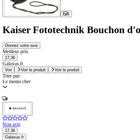
5
Kaiser Fototechnik Bouchon d'o
Donnez votre avis
Meilleur prix
17,36
Galaxus.fr
Voir
Voir le produit
Voir le produit
Trier par:
Le moins cher
Non avis
17,36
Galaxus.fr