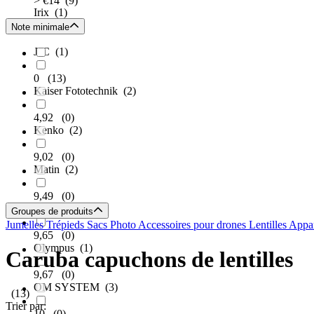
> €14
(9)
Irix
(1)
Note minimale
JJC
(1)
0
(13)
Kaiser Fototechnik
(2)
4,92
(0)
Kenko
(2)
9,02
(0)
Matin
(2)
9,49
(0)
Nikon
(5)
Groupes de produits
Jumelles
Trépieds
Sacs Photo
Accessoires pour drones
Lentilles Appa
9,65
(0)
Olympus
(1)
Caruba capuchons de lentilles
9,67
(0)
OM SYSTEM
(3)
(13)
Trier par:
10
(0)