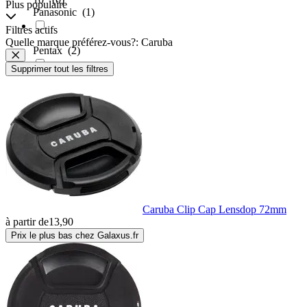
Plus populaire
Panasonic
(1)
Filtres actifs
Quelle marque préférez-vous?: Caruba
Pentax
(2)
Supprimer tout les filtres
Samsung
(1)
Sigma Photo
(1)
Sony
(1)
Tamron
(1)
Caruba Clip Cap Lensdop 72mm
à partir de
13,90
Prix le plus bas chez Galaxus.fr