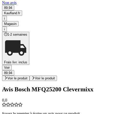
Non avis
89,94
Kaufland.fr
i
Magasin
i
1-2 semaines
Frais livr. inclus
Voir
89,94
Voir le produit
Voir le produit
Avis Bosch MFQ25200 Clevermixx
0,0
Soyez le premier à écrire un avis pour ce produit