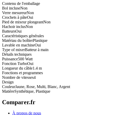
Contenu de l'emballage
Bol incluse
Non
Verre mesureur
Non
Crochets à pâte
Oui
Pied de mixeur plongeant
Non
Hachoir inclus
Non
Batteurs
Oui
Caractéristiques générales
Matériau du boîtier
Plastique
Lavable en machine
Oui
Type of mixer
Batteur à main
Détails techniques
Puissance
500 Watt
Fonction Turbo
Oui
Longueur du câble
1.4 m
Fonctions et programmes
Nombre de vitesses
4
Design
Couleur
Jaune, Rose, Multi, Blanc, Argent
Matière
Synthétique, Plastique
Comparer.fr
À propos de nous