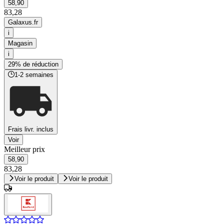
58,90
83,28
Galaxus.fr
i
Magasin
i
29% de réduction
1-2 semaines
Frais livr. inclus
Voir
Meilleur prix
58,90
83,28
Voir le produit
Voir le produit