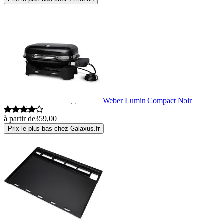
Cadac
(5)
Campingaz
(36)
Camry
(2)
Casa Padrino
(4)
Weber Lumin Compact Noir
à partir de
359,00
Casa.pro
(6)
Prix le plus bas chez Galaxus.fr
CAT
(1)
Cecotec
(13)
Char-Broil
(8)