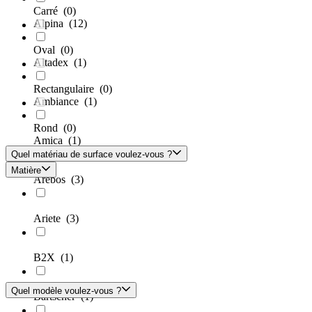
Carré
(0)
Alpina
(12)
Oval
(0)
Altadex
(1)
Rectangulaire
(0)
Ambiance
(1)
Rond
(0)
Amica
(1)
Quel matériau de surface voulez-vous ?
Matière
Arebos
(3)
Ariete
(3)
B2X
(1)
Quel modèle voulez-vous ?
Bartscher
(1)