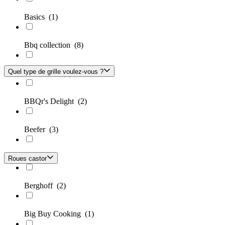
Basics
(1)
Bbq collection
(8)
Quel type de grille voulez-vous ?
BBQ-Toro
(6)
BBQr's Delight
(2)
Beefer
(3)
Beper
(1)
Roues castor
Berghoff
(2)
Big Buy Cooking
(1)