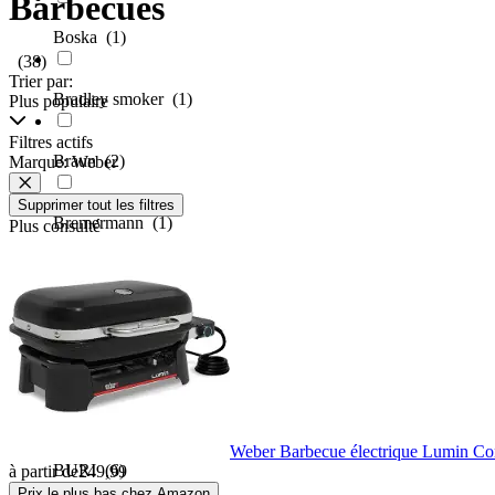
Barbecues
Boska
(1)
(38)
Trier par:
Bradley smoker
(1)
Plus populaire
Filtres actifs
Braun
(2)
Marque: Weber
Supprimer tout les filtres
Bremermann
(1)
Plus consulté
Brita
(1)
Browin
(1)
Brunner
(2)
Weber Barbecue électrique Lumin C
BURI
(6)
à partir de
249,99
Prix le plus bas chez Amazon