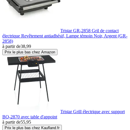
Tristar GR-2858 Gril de contact
électrique Revêtement antiadhésif, Lampe témoin Noir, Argent (GR-
2858)
à partir de
38,99
Prix le plus bas chez Amazon
Tristar Grill électrique avec support
BQ-2870 avec table d'appoint
à partir de
55,95
Prix le plus bas chez Kaufland.fr