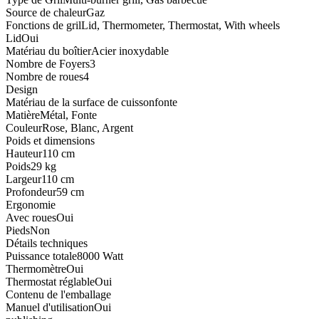
Source de chaleur
Gaz
Fonctions de gril
Lid, Thermometer, Thermostat, With wheels
Lid
Oui
Matériau du boîtier
Acier inoxydable
Nombre de Foyers
3
Nombre de roues
4
Design
Matériau de la surface de cuisson
fonte
Matière
Métal, Fonte
Couleur
Rose, Blanc, Argent
Poids et dimensions
Hauteur
110 cm
Poids
29 kg
Largeur
110 cm
Profondeur
59 cm
Ergonomie
Avec roues
Oui
Pieds
Non
Détails techniques
Puissance totale
8000 Watt
Thermomètre
Oui
Thermostat réglable
Oui
Contenu de l'emballage
Manuel d'utilisation
Oui