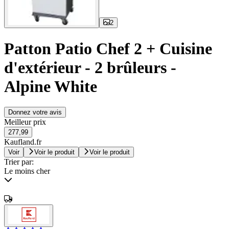
2
Patton Patio Chef 2 + Cuisine
d'extérieur - 2 brûleurs -
Alpine White
Donnez votre avis
Meilleur prix
277,99
Kaufland.fr
Voir
Voir le produit
Voir le produit
Trier par:
Le moins cher