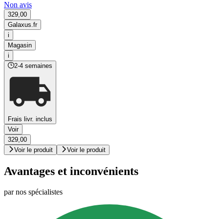
Non avis
329,00
Galaxus.fr
i
Magasin
i
2-4 semaines
Frais livr. inclus
Voir
329,00
Voir le produit
Voir le produit
Avantages et inconvénients
par nos spécialistes