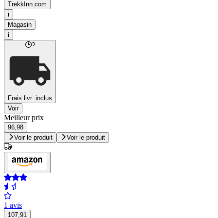
TrekkInn.com
i
Magasin
i
?
Frais livr. inclus
Voir
Meilleur prix
96,98
Voir le produit
Voir le produit
1 avis
107,91