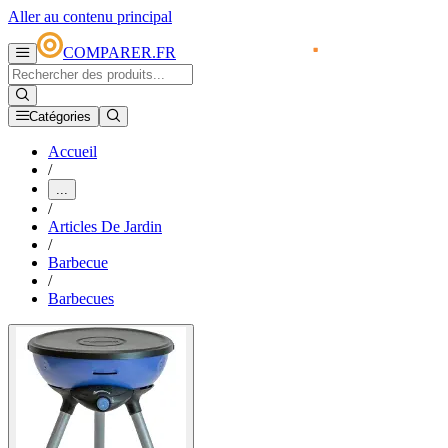
Aller au contenu principal
COMPARER.FR
Catégories
Accueil
/
...
/
Articles De Jardin
/
Barbecue
/
Barbecues